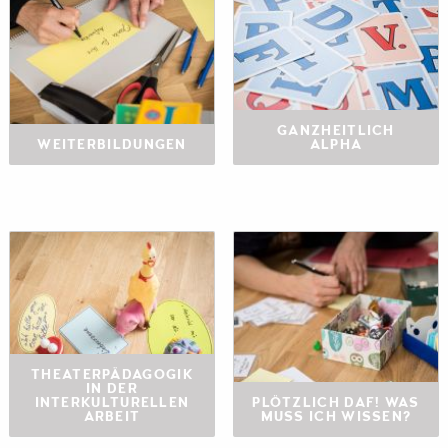
GANZHEITLICH
WEITERBILDUNGEN
ALPHA
THEATERPÄDAGOGIK
IN DER
INTERKULTURELLEN
PLÖTZLICH DAF! WAS
ARBEIT
MUSS ICH WISSEN?