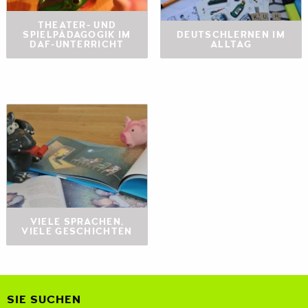
THEATER- UND
SPIELPÄDAGOGIK IM
DEUTSCHLERNEN IM
DAF-UNTERRICHT
ALLTAG
VIELE SPRACHEN,
VIELE GESCHICHTEN
SIE SUCHEN